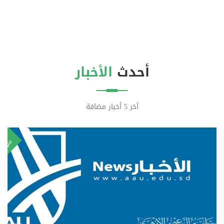
أحدث
الأخبار
آخر 5 أخبار مضافة
٠
١
سبتمب
رس