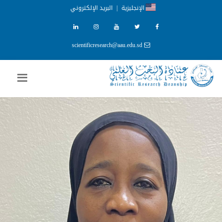
الإنجليزية
|
البريد الإلكتروني
scientificresearch@aau.edu.sd