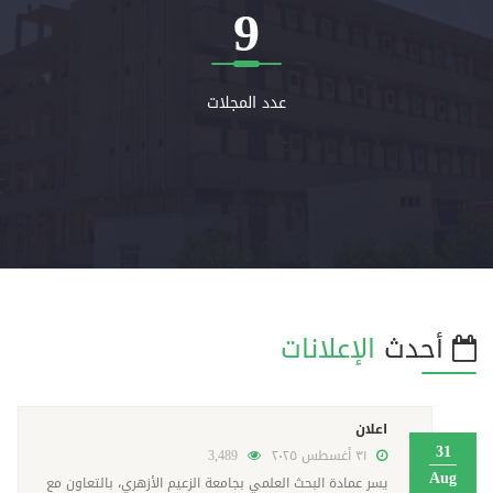
9
عدد المجلات
أحدث
الإعلانات
اعلان
31
٣١ أغسطس ٢٠٢٥
3,489
Aug
يسر عمادة البحث العلمي بجامعة الزعيم الأزهري، بالتعاون مع