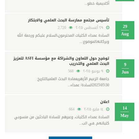
أكاديمية خطو...
تأسيس مجتمع ممارسة البحث العلمي والابتكار
29
٢٩ أغسطس ٢٠٢٥
2,720
Aug
السادة عمداء الكليات المحترمون،السلام عليكم ورحمة الله
وبركاتهالموضوع:...
توضيح حول التعاون والشراكة مع مؤسسة ASFI لتعزيز
البحث العلمي والتدريب
9
٩ يونيو ٢٠٢٥
568
Jun
جامعة الزعيم الأزهريعمادة البحث العلميالتاريخ:
30\05\2025السادة/ عمداء...
اعلان
14
١٤ مايو ٢٠٢٥
664
May
السادة عمداء الكليات، وعبرهم للسادة الباحثين من منسوبي
كلياتهم..في الب...