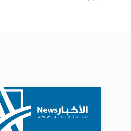
١
مارس