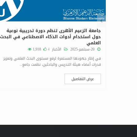
ية
جامعة الزعيم الأهرى تنظم دورة تدريبية نوعية
حول استخدام أدوات الذكاء الاصطناعي في البحث
العلمي
دد (23) من المجلة العلمية
20-سبتمبر-2025
الأخبار
4
1,918
في إطار جهودها المستمرة لرفع مستوى البحث العلمي وتعزيز
قدرات أعضاء هيئة التدريس والباحثين، نظمت جامع...
عرض التفاصيل