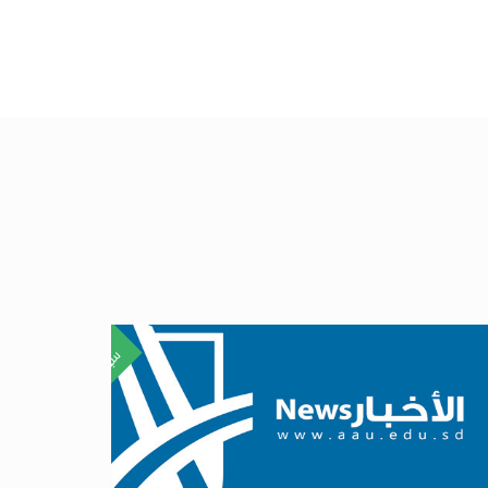
٢٠
سبتمبر