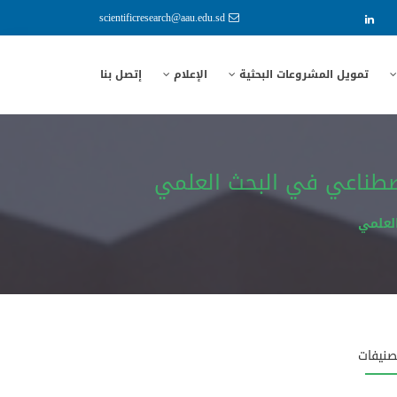
scientificresearch@aau.edu.sd
تمويل المشروعات البحثية
الإعلام
إتصل بنا
لاصطناعي في البحث العلمي
لعلمي
صنيفات