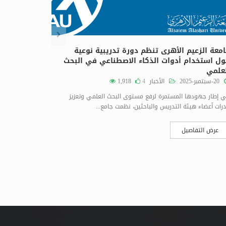
معة الزعيم الأهرى تنظم دورة تدريبية نوعية
استئناف ال
ل استخدام أدوات الذكاء الاصطناعي في البحث
01-مارس-2026
علمي
20-سبتمبر-2025
الأخبار
4
1,918
المركزيةأعلنت 
 إطار جهودها المستمرة لرفع مستوى البحث العلمي وتعزيز
رات أعضاء هيئة التدريس والباحثين، نظمت جامع...
عرض التف
عرض التفاصيل