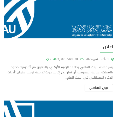
اعلان
31-أغسطس-2025
الإعلانات
3,507
2
يسر عمادة البحث العلمي بجامعة الزعيم الأزهري، بالتعاون مع أكاديمية خطوة
بالمملكة العربية السعودية، أن تعلن عن إقامة دورة تدريبية نوعية بعنوان:"أدوات
الذكاء الاصطناعي في البحث العلم...
عرض التفاصيل