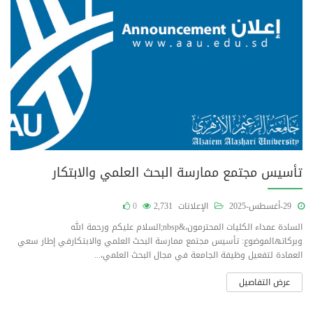
تأسيس مجتمع ممارسة البحث العلمي والابتكار
29-أغسطس-2025
الإعلانات
2,731
0
السادة عمداء الكليات المحترمون،&nbsp;السلام عليكم ورحمة الله
وبركاتهالموضوع: تأسيس مجتمع ممارسة البحث العلمي والابتكارفي إطار سعي
العمادة لتفعيل وظيفة الجامعة في مجال البحث العلمي،...
عرض التفاصيل