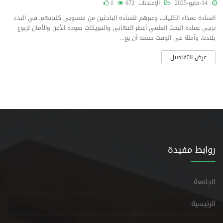
14-مايو-2025
الإعلانات
672
0
السادة عمداء الكليات، وعبرهم للسادة الباحثين من منسوبي كلياتهم..في البدء
تزجي عمادة البحث العلمي أعطر التهاني والتبريكات بعودة الأمن والأمان لربوع
بلادنا، وآملة في الوقت نفسه أن يع...
عرض التفاصيل
روابط مفيدة
الجامعة
الرئيسية