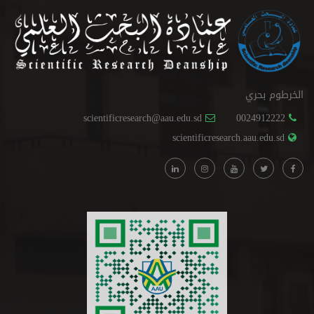
الخرطوم بحري
scientificresearch@aau.edu.sd
0024912222
scientificresearch.aau.edu.sd