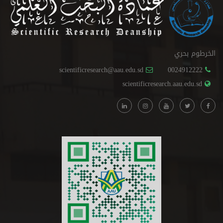
الخرطوم بحري
scientificresearch@aau.edu.sd
0024912222
scientificresearch.aau.edu.sd